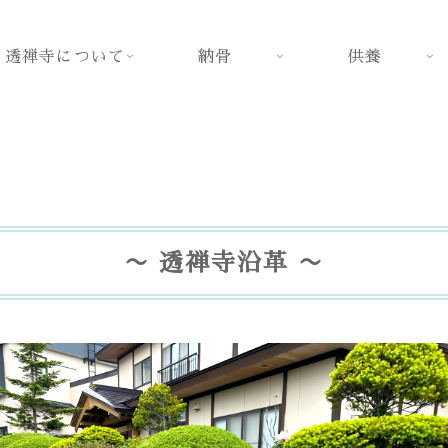
透禅寺について
納骨
供養
〜 透禅寺沿革 〜