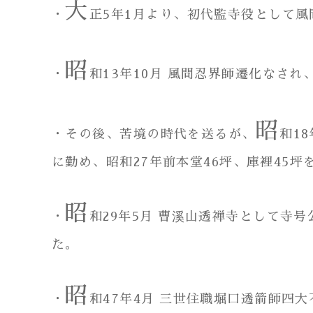
大
・
正5年1月より、初代監寺役として
昭
・
和13年10月 風間忍界師遷化なさ
昭
・その後、苦境の時代を送るが、
和1
に勤め、昭和27年前本堂46坪、庫裡45
昭
・
和29年5月 曹溪山透禅寺として寺
た。
昭
・
和47年4月 三世住職堀口透箭師四