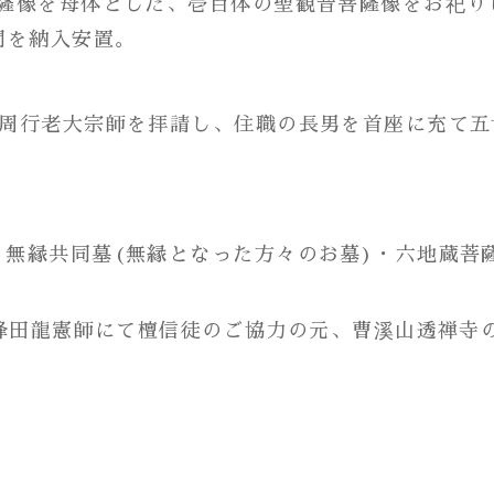
薩像を母体とした、壱百体の聖観音菩薩像をお祀り
間を納入安置。
石附周行老大宗師を拝請し、住職の長男を首座に充て
)・無縁共同墓(無縁となった方々のお墓)・六地蔵菩
 峰田龍憲師にて檀信徒のご協力の元、曹溪山透禅寺