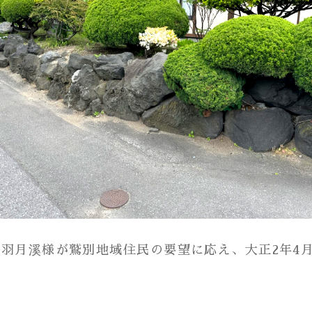
丹羽月溪様が鷲別地域住民の要望に応え、大正2年4