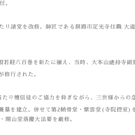
就任。
に当たり諸堂を改修。師匠である釧路市定光寺住職 大
り大般若経六百巻を新たに揃え、当時、大本山總持寺
が修行された。
るに当たり檀信徒のご協力を仰ぎながら、三世様から
養墓を建立。併せて第2納骨堂・紫雲堂(寺院控室)
年・開山堂落慶大法要を厳修。