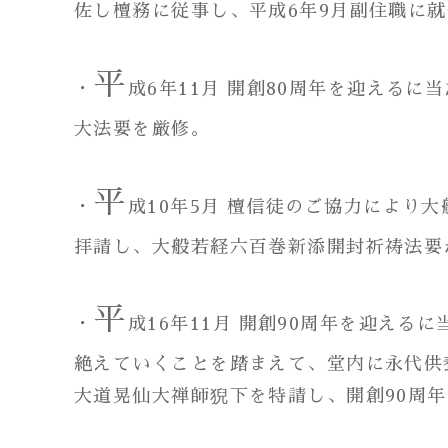
佐し檀務に従事し、平成6年9月副住職に
平
・
成6年11月 開創80周年を迎える
大法要を厳修。
平
・
成10年5月 檀信徒のご協力によ
拝請し、大般若経六百巻新添開封祈祷法要
平
・
成16年11月 開創90周年を迎え
絶えていくことを踏まえて、堂内に永代供
大道晃仙大禅師猊下を特請し、開創90周