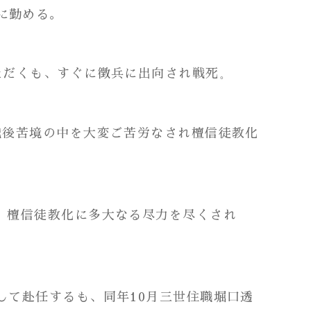
に勤める。
ただくも、すぐに徴兵に出向され戦死
。
中戦後苦境の中を大変ご苦労なされ檀信徒教化
隆、檀信徒教化に多大なる尽力を尽くされ
して赴任するも、同年10月三世住職堀口透