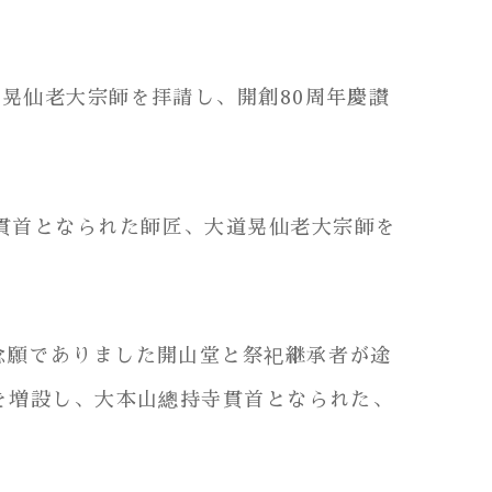
道晃仙老大宗師を拝請し、開創80周年慶讃
副貫首となられた師匠、大道晃仙老大宗師を
の念願でありました開山堂と祭祀継承者が途
を増設し、大本山總持寺貫首となられた、