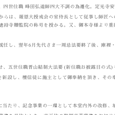
に、四世住職 峰田弘道師四大不調の為遷化。定光寺
からは、報恩大授戒会の室侍長として従事し師匠へ
總持寺贈監院の称号を授かる。又、御本寺様より重
に就任し、翌年6月先代さま一周忌法要終了後、庫裡
併せ、五世住職晋山結制大法要(新住職お披露目の式
板を新設し、檀信徒に施主として御奉納を頂き、その
るに当たり、記念事業の一環として本堂内外の改修