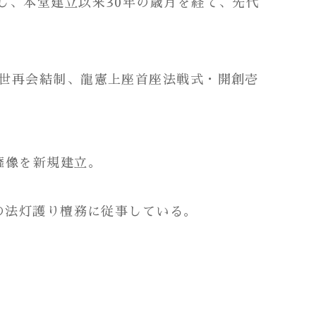
し、本堂建立以来30年の歳月を経て、先代
五世再会結制、龍憲上座首座法戦式・開創壱
薩像を新規建立。
の法灯護り檀務に従事している。