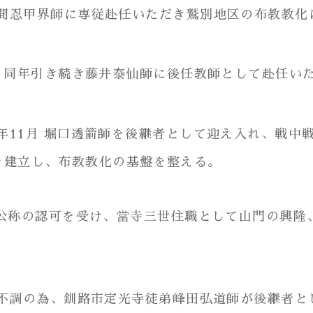
風間忍甲界師に専従赴任いただき鷲別地区の布教教化
れ、同年引き続き藤井泰仙師に後任教師として赴任い
8年11月 堀口透箭師を後継者として迎え入れ、戦
坪を建立し、布教教化の基盤を整える。
号公称の認可を受け、當寺三世住職として山門の興
大不調の為、釧路市定光寺徒弟峰田弘道師が後継者と