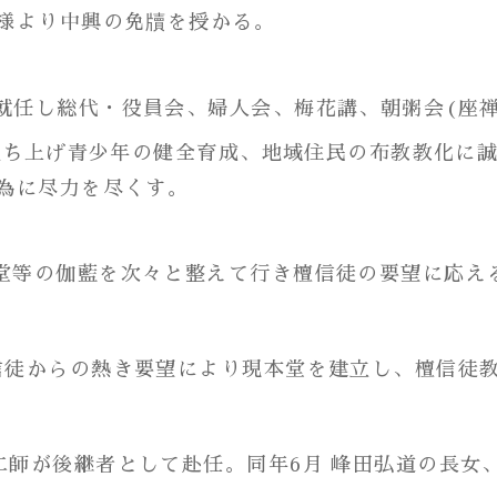
様より中興の免牘を授かる。
に就任し総代・役員会、婦人会、梅花講、朝粥会(座
を立ち上げ青少年の健全育成、地域住民の布教教化に
為に尽力を尽くす。
骨堂等の伽藍を次々と整えて行き檀信徒の要望に応え
檀信徒からの熱き要望により現本堂を建立し、檀信徒
謙二師が後継者として赴任。同年6月 峰田弘道の長