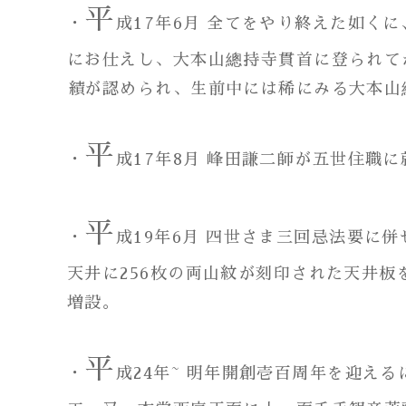
平
・
成17年6月 全てをやり終えた如く
にお仕えし、大本山總持寺貫首に登られて
績が認められ、生前中には稀にみる大本山
平
・
成17年8月 峰田謙二師が五世住職
平
・
成19年6月 四世さま三回忌法要に
天井に256枚の両山紋が刻印された天井
増設。
平
・
成24年~ 明年開創壱百周年を迎え