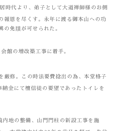
安居時代より、弟子として大道禅師様のお側
の報恩を尽くす。永年に渡る御本山への功
興の免牘が可せられた。
・会館の増改築工事に着手。
)を厳修。この時法要費捻出の為、本堂格子
奉納金にて檀信徒の要望であったトイレを
、境内地の整備、山門門柱の新設工事を施