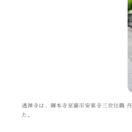
透禅寺は、御本寺室蘭市安楽寺三世住職 
た。