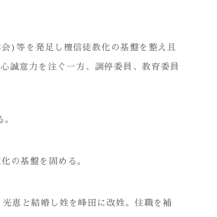
禅会)等を発足し檀信徒教化の基盤を整え且
誠心誠意力を注ぐ一方、調停委員、教育委員
る。
教化の基盤を固める。
女、光恵と結婚し姓を峰田に改姓。住職を補