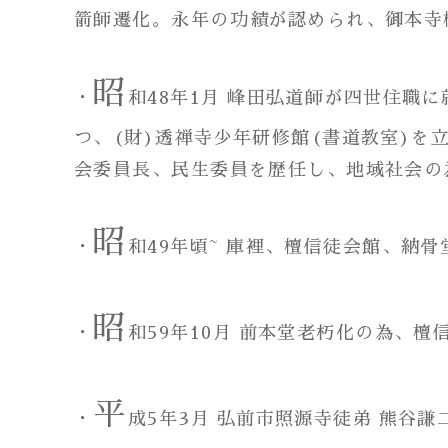
箭師遷化。永年の功績が認められ、御本寺
昭
・
和48年1月 峰田弘道師が四世住職
つ、(財)透禅寺少年研修館(書道教室)
会委員長、民生委員を歴任し、地域社会の
昭
・
和49年頃~ 庫裡、檀信徒会館、納
昭
・
和59年10月 前本堂老朽化の為、
平
・
成5年3月 弘前市照源寺徒弟 熊谷