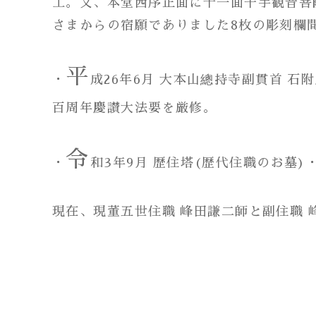
工。又、本堂西序正面に十一面千手観音菩
さまからの宿願でありました8枚の彫刻欄
平
・
成26年6月 大本山總持寺副貫首 
百周年慶讃大法要を厳修。
令
・
和3年9月 歴住塔(歴代住職のお墓
現在、現董五世住職 峰田謙二師と副住職