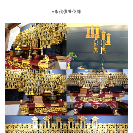
♦︎永代供養位牌