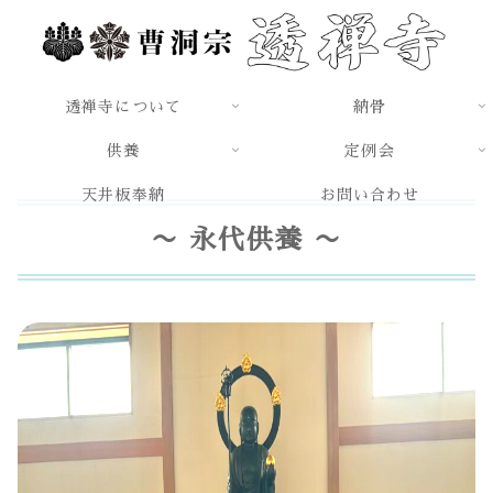
透禅寺について
納骨
供養
定例会
天井板奉納
お問い合わせ
〜 永代供養 〜